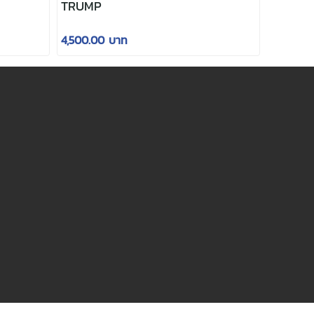
TRUMP
4,500.00 บาท