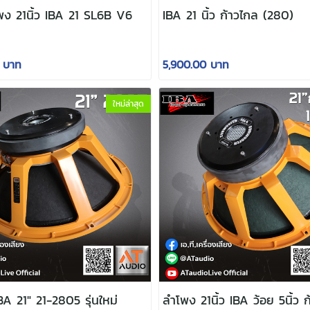
ง 21นิ้ว IBA 21 SL6B V6
IBA 21 นิ้ว ก้าวไกล (280)
 บาท
5,900.00 บาท
ใหม่ล่าสุด
A 21" 21-2805 รุ่นใหม่
ลำโพง 21นิ้ว IBA ว้อย 5นิ้ว 