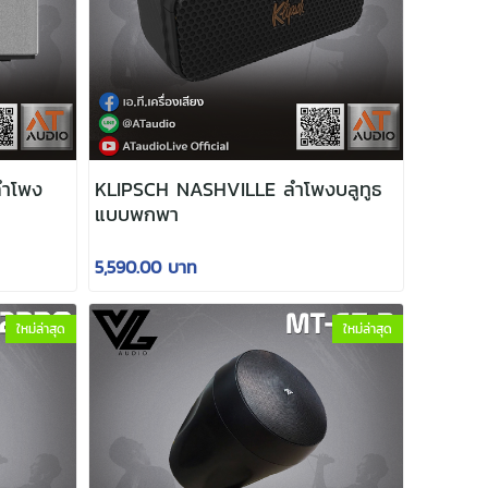
ลำโพง
KLIPSCH NASHVILLE ลำโพงบลูทูธ
แบบพกพา
5,590.00 บาท
ใหม่ล่าสุด
ใหม่ล่าสุด