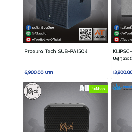
LD Systems
KLIPSCH
Proeuro Tech SUB-PA1504
KLIPSC
บลูทูธระ
6,900.00 บาท
13,900.0
ใหม่ล่าสุด