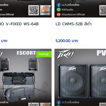
IO V-FIXED WS-64B
LD CWMS-52B สีดำ
 บาท
5,200.00 บาท
ใหม่ล่าสุด