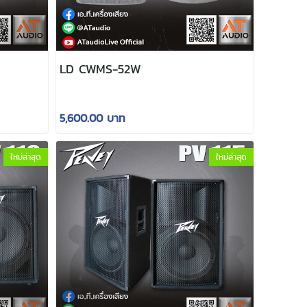
LD CWMS-52W
5,600.00 บาท
ใหม่ล่าสุด
ใหม่ล่าสุด