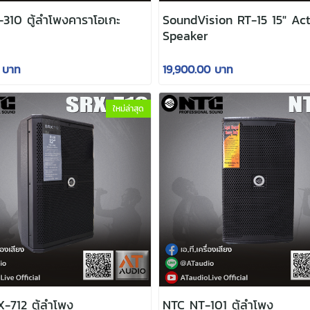
310 ตู้ลำโพงคาราโอเกะ
SoundVision RT-15 15" Ac
Speaker
 บาท
19,900.00 บาท
ใหม่ล่าสุด
-712 ตู้ลำโพง
NTC NT-101 ตู้ลำโพง