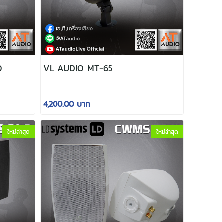
O
VL AUDIO MT-65
4,200.00 บาท
ใหม่ล่าสุด
ใหม่ล่าสุด