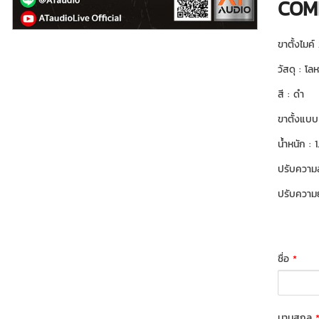
COM
ขาตั้งไมค์
วัสดุ : โล
สี : ดำ
ขาตั้งแบบ
น้ำหนัก : 
ปรับความส
ปรับความย
ชื่อ
*
นามสกุล