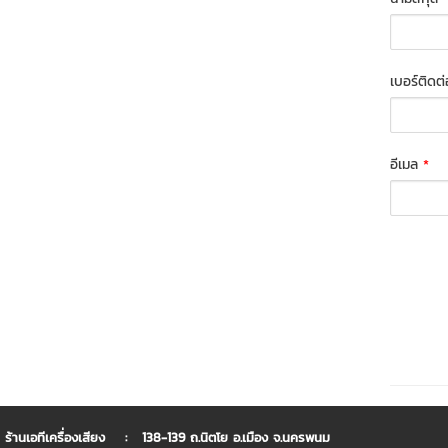
เบอร์ติดต
อีเมล
*
ร้านเอทีเครื่องเสียง : 138-139 ถ.นิตโย อ.เมือง จ.นครพนม