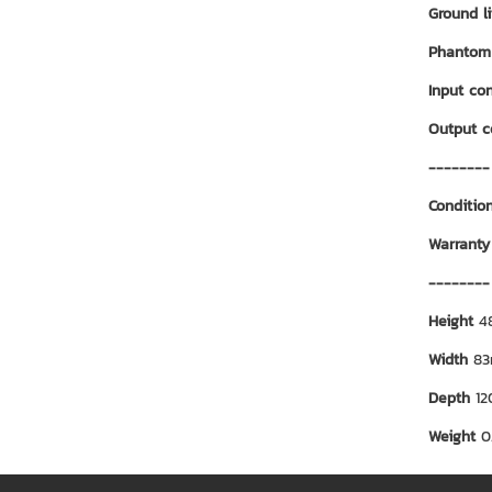
Ground l
Phantom
Input co
Output 
--------
Conditio
Warrant
--------
Height
4
Width
8
Depth
1
Weight
0