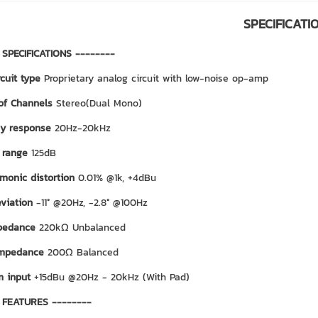
SPECIFICATI
 SPECIFICATIONS --------
rcuit type
Proprietary analog circuit with low-noise op-amp
of Channels
Stereo(Dual Mono)
cy response
20Hz-20kHz
 range
125dB
rmonic distortion
0.01% @1k, +4dBu
viation
-11° @20Hz, -2.8° @100Hz
mpedance
220kΩ Unbalanced
impedance
200Ω Balanced
 input
+15dBu @20Hz - 20kHz (With Pad)
 FEATURES --------