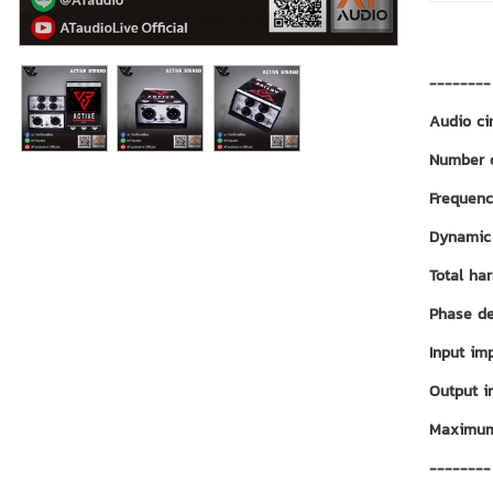
--------
Audio ci
Number 
Frequen
Dynamic
Total ha
Phase de
Input i
Output 
Maximum
--------