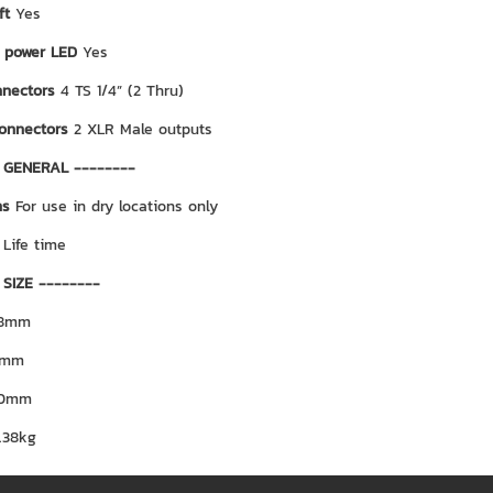
ift
Yes
 power LED
Yes
nnectors
4 TS 1/4” (2 Thru)
connectors
2 XLR Male outputs
 GENERAL --------
ns
For use in dry locations only
y
Life time
 SIZE --------
8mm
3mm
20mm
.38kg